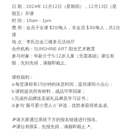
日 期：2024年 12月12日（星期四），12月13日（星
期五）开课
时 间：10am - 1pm
费 用：会员子女课 $20/每人，非会员 $30/每人，共2次
课
地 点：李氏总会三楼多元活动厅
合作机构：SUNSHINE ART 阳光艺术教育
参与对象：年龄介于5-12岁儿童（无需基础）课位有
限，先到先得，满额即截止。
课程福利：
a.每堂课程有15分钟的休息时间，提供课间小点心；
b.课程提供所有材料，成品可带回家；
c.完成作品赠送圣诞礼品🎁及学习证书；
d.参与“最可爱小雪人⛄️”评选，优胜者获得奖金💰。
🔎请大家通过系统下方的报名链接进行报名。
🔎课位有限⏳，先报先得，满额即截止📍。