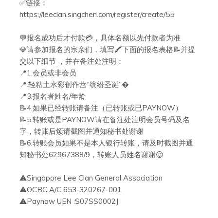
✅链接：
https://leeclan.singchen.com/register/create/55
💬报名成功后才付款💳，具体名额以先付款者为准
💎请参加报名的宗亲们，填写🖍下面的报名表格📝并提
交以下细节 ，并在备注处注明：
📍1.会员或非会员
📍.轻粘土水彩创作营“缤纷圣诞”�
📍3.报名者姓名/年龄
📝4.如果已经转账请备注（已转账或已PAYNOW）
📝5.转账或是PAYNOW请在备注处注明会员号码及名
字，转账后烦请截图并通知秘书处谢谢
📝6.转账会员如果不是本人银行转账，请及时截图并通
知秘书处62967388/9，转账人员姓名谢谢😊
⚠️Singapore Lee Clan General Association
⚠️OCBC A/C 653-320267-001
⚠️Paynow UEN :S07SS0002J